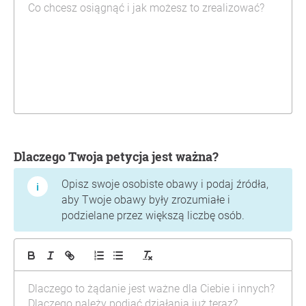
Dlaczego Twoja petycja jest ważna?
Opisz swoje osobiste obawy i podaj źródła,
aby Twoje obawy były zrozumiałe i
podzielane przez większą liczbę osób.