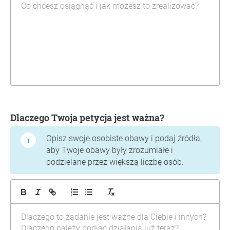
Dlaczego Twoja petycja jest ważna?
Opisz swoje osobiste obawy i podaj źródła,
aby Twoje obawy były zrozumiałe i
podzielane przez większą liczbę osób.