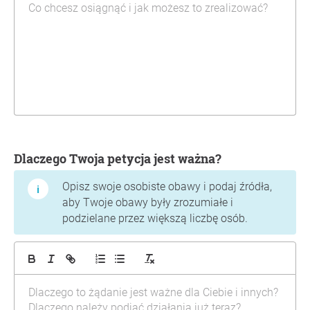
Dlaczego Twoja petycja jest ważna?
Opisz swoje osobiste obawy i podaj źródła,
aby Twoje obawy były zrozumiałe i
podzielane przez większą liczbę osób.