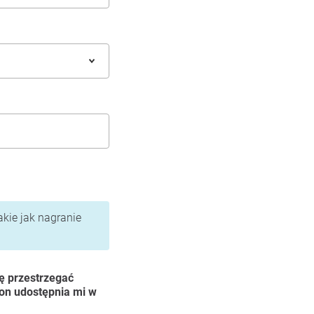
akie jak nagranie
ę przestrzegać
ion udostępnia mi w