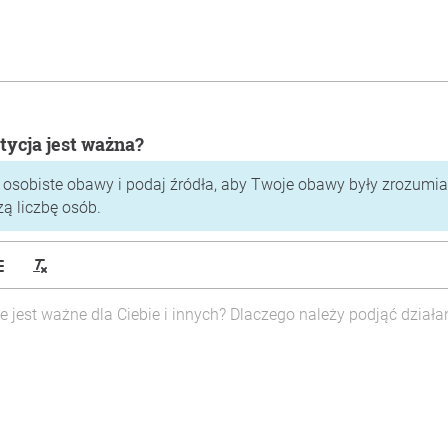
tycja jest ważna?
 osobiste obawy i podaj źródła, aby Twoje obawy były zrozumiał
zą liczbę osób.