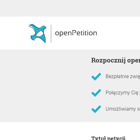
Rozpocznij ope
Bezpłatnie zwię
Połączymy Cię 
Umożliwiamy skł
Informacje o petycji
Tytuł petycji