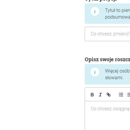
Tytuł to pie
podsumować,
Opisz swoje roszc
Więcej osób 
słowami.