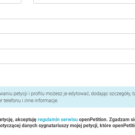
i polityka prywatności
aniu petycji i profilu możesz je edytować, dodając szczegóły, t
 telefonu i inne informacje.
etycję, akceptuję
regulamin serwisu
openPetition. Zgadzam si
otyczącej danych sygnatariuszy mojej petycji, które openPetit