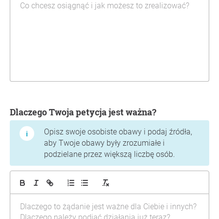
Dlaczego Twoja petycja jest ważna?
Opisz swoje osobiste obawy i podaj źródła,
aby Twoje obawy były zrozumiałe i
podzielane przez większą liczbę osób.