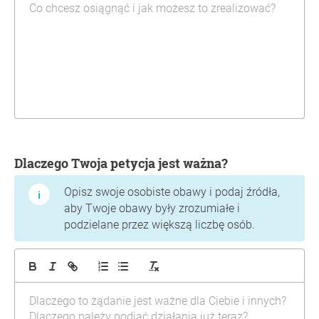
Dlaczego Twoja petycja jest ważna?
Opisz swoje osobiste obawy i podaj źródła,
aby Twoje obawy były zrozumiałe i
podzielane przez większą liczbę osób.