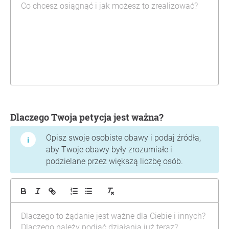
Dlaczego Twoja petycja jest ważna?
Opisz swoje osobiste obawy i podaj źródła,
aby Twoje obawy były zrozumiałe i
podzielane przez większą liczbę osób.