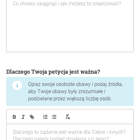
Dlaczego Twoja petycja jest ważna?
Opisz swoje osobiste obawy i podaj źródła,
aby Twoje obawy były zrozumiałe i
podzielane przez większą liczbę osób.