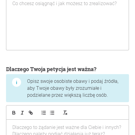
Dlaczego Twoja petycja jest ważna?
Opisz swoje osobiste obawy i podaj źródła,
aby Twoje obawy były zrozumiałe i
podzielane przez większą liczbę osób.