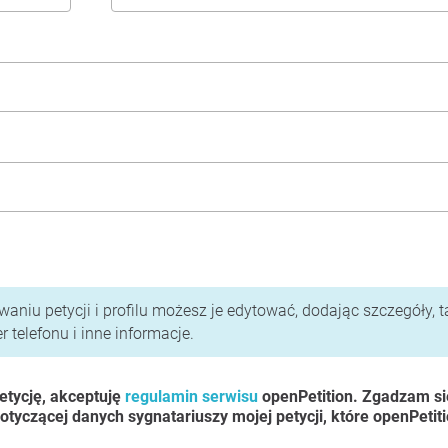
i polityka prywatności
aniu petycji i profilu możesz je edytować, dodając szczegóły, t
 telefonu i inne informacje.
etycję, akceptuję
regulamin serwisu
openPetition. Zgadzam si
otyczącej danych sygnatariuszy mojej petycji, które openPetit