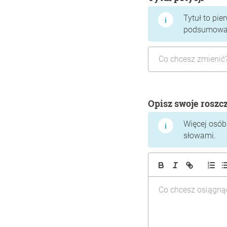
Tytuł to pie
podsumować,
Opisz swoje roszc
Więcej osób 
słowami.