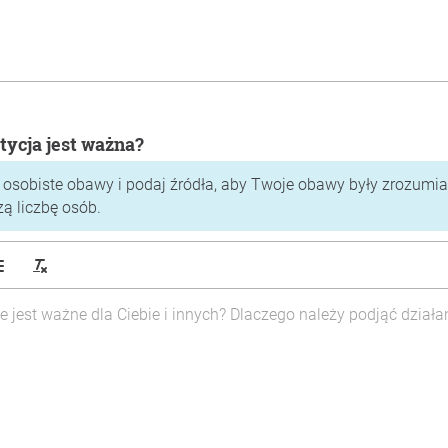
tycja jest ważna?
 osobiste obawy i podaj źródła, aby Twoje obawy były zrozumiał
zą liczbę osób.