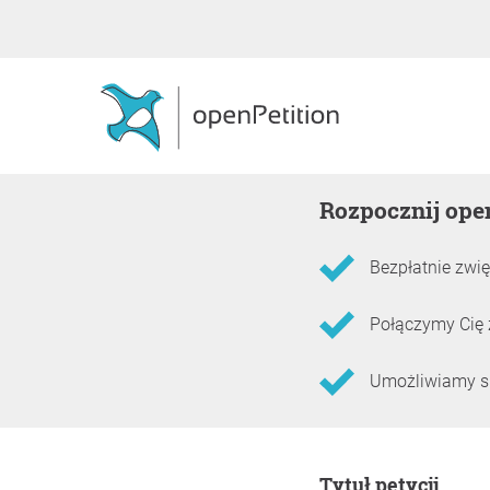
Rozpocznij ope
Bezpłatnie zwię
Połączymy Cię 
Umożliwiamy skł
Informacje o petycji
Tytuł petycji