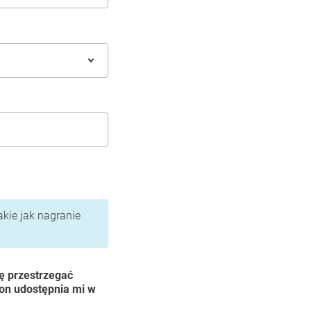
akie jak nagranie
ę przestrzegać
ion udostępnia mi w