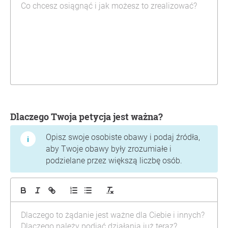
Dlaczego Twoja petycja jest ważna?
Opisz swoje osobiste obawy i podaj źródła,
aby Twoje obawy były zrozumiałe i
podzielane przez większą liczbę osób.