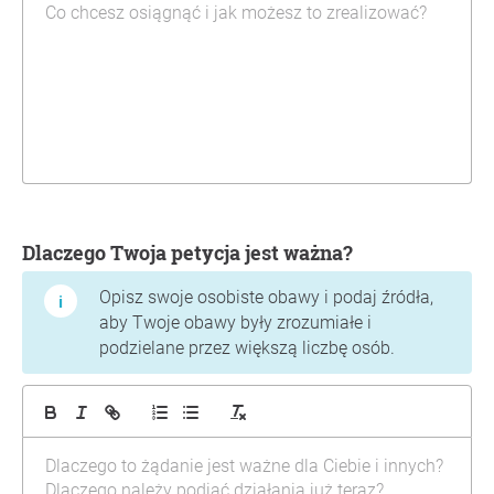
Dlaczego Twoja petycja jest ważna?
Opisz swoje osobiste obawy i podaj źródła,
aby Twoje obawy były zrozumiałe i
podzielane przez większą liczbę osób.