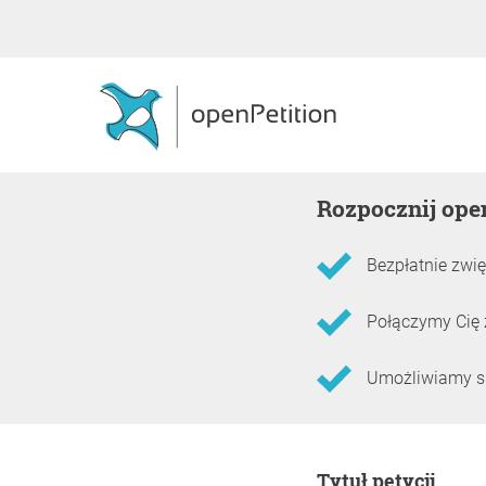
Rozpocznij ope
Bezpłatnie zwię
Połączymy Cię 
Umożliwiamy skł
Informacje o petycji
Tytuł petycji