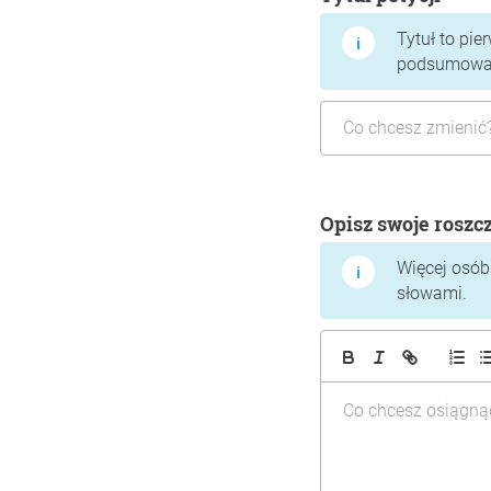
Tytuł to pie
podsumować,
Opisz swoje roszc
Więcej osób 
słowami.