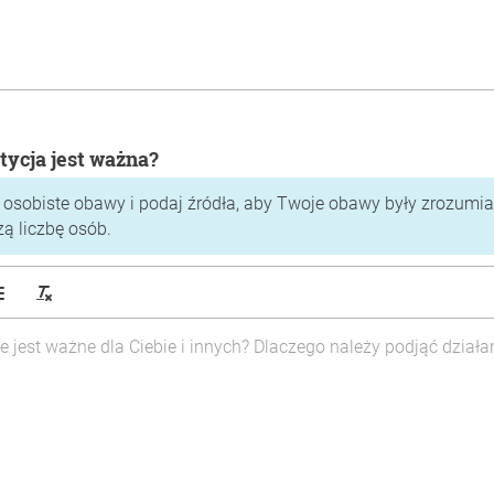
tycja jest ważna?
 osobiste obawy i podaj źródła, aby Twoje obawy były zrozumiał
zą liczbę osób.