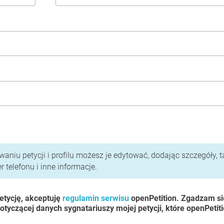
i polityka prywatności
aniu petycji i profilu możesz je edytować, dodając szczegóły, t
 telefonu i inne informacje.
etycję, akceptuję
regulamin serwisu
openPetition. Zgadzam si
otyczącej danych sygnatariuszy mojej petycji, które openPetit