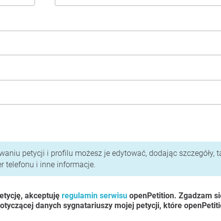
i polityka prywatności
aniu petycji i profilu możesz je edytować, dodając szczegóły, t
 telefonu i inne informacje.
etycję, akceptuję
regulamin serwisu
openPetition. Zgadzam si
otyczącej danych sygnatariuszy mojej petycji, które openPetit