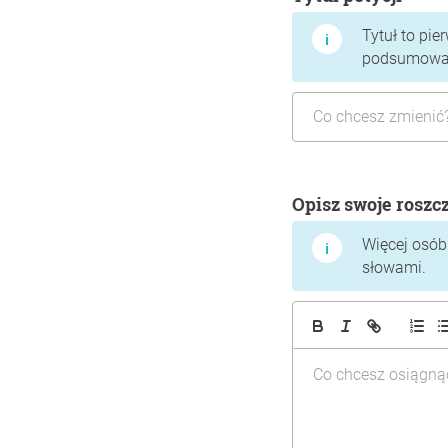
Tytuł to pie
podsumować,
Opisz swoje roszc
Więcej osób 
słowami.