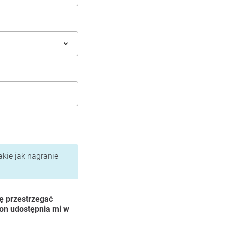
akie jak nagranie
ę przestrzegać
ion udostępnia mi w