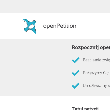
Rozpocznij ope
Bezpłatnie zwię
Połączymy Cię 
Umożliwiamy skł
Informacje o petycji
Tytuł petycji