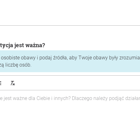
tycja jest ważna?
 osobiste obawy i podaj źródła, aby Twoje obawy były zrozumiał
zą liczbę osób.