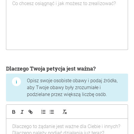
Dlaczego Twoja petycja jest ważna?
Opisz swoje osobiste obawy i podaj źródła,
aby Twoje obawy były zrozumiałe i
podzielane przez większą liczbę osób.