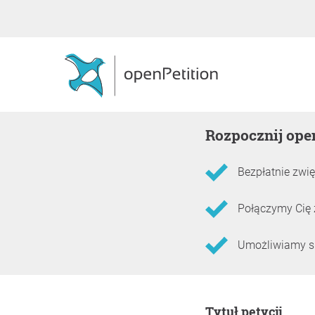
Rozpocznij ope
Bezpłatnie zwię
Połączymy Cię 
Umożliwiamy skł
Informacje o petycji
Tytuł petycji