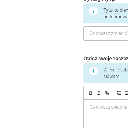
Tytuł to pie
podsumować,
Opisz swoje roszc
Więcej osób 
słowami.