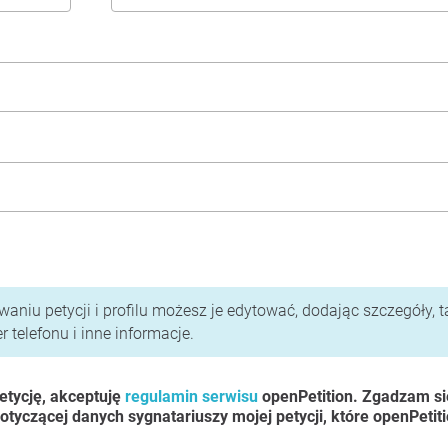
i polityka prywatności
aniu petycji i profilu możesz je edytować, dodając szczegóły, t
 telefonu i inne informacje.
etycję, akceptuję
regulamin serwisu
openPetition. Zgadzam si
otyczącej danych sygnatariuszy mojej petycji, które openPetit