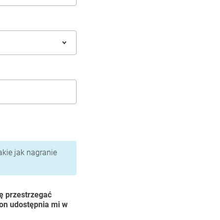
akie jak nagranie
ę przestrzegać
ion udostępnia mi w