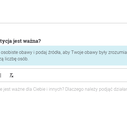
tycja jest ważna?
 osobiste obawy i podaj źródła, aby Twoje obawy były zrozumiał
zą liczbę osób.