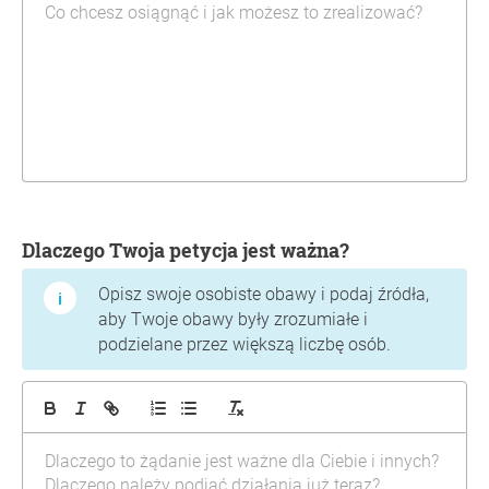
Dlaczego Twoja petycja jest ważna?
Opisz swoje osobiste obawy i podaj źródła,
aby Twoje obawy były zrozumiałe i
podzielane przez większą liczbę osób.