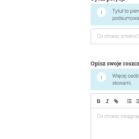
Tytuł to pie
podsumować,
Opisz swoje roszc
Więcej osób 
słowami.