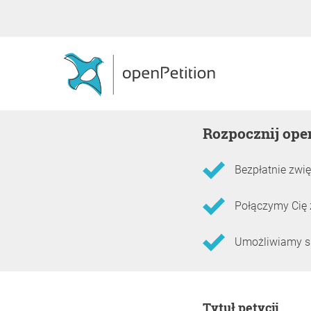
Rozpocznij ope
Bezpłatnie zwię
Połączymy Cię 
Umożliwiamy skł
Informacje o petycji
Tytuł petycji