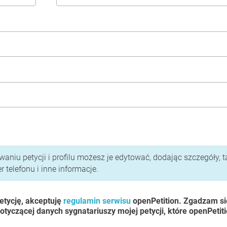
i polityka prywatności
aniu petycji i profilu możesz je edytować, dodając szczegóły, t
 telefonu i inne informacje.
etycję, akceptuję
regulamin serwisu
openPetition. Zgadzam si
otyczącej danych sygnatariuszy mojej petycji, które openPetit