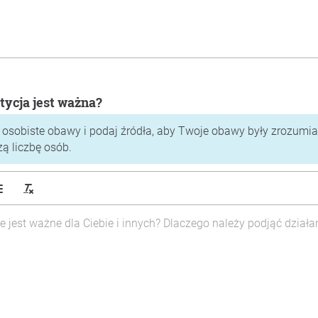
tycja jest ważna?
 osobiste obawy i podaj źródła, aby Twoje obawy były zrozumiał
zą liczbę osób.