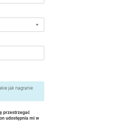
akie jak nagranie
ę przestrzegać
ion udostępnia mi w