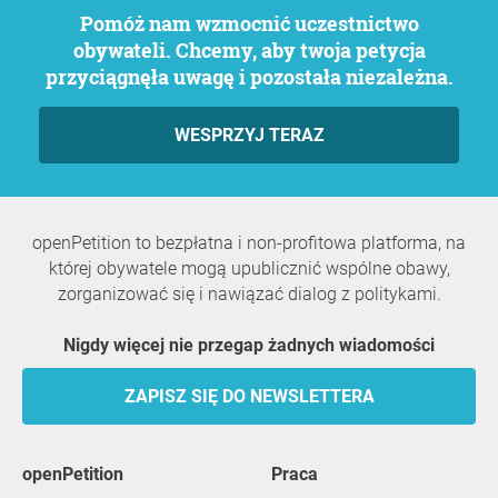
Pomóż nam wzmocnić uczestnictwo
obywateli. Chcemy, aby twoja petycja
przyciągnęła uwagę i pozostała niezależna.
WESPRZYJ TERAZ
openPetition to bezpłatna i non-profitowa platforma, na
której obywatele mogą upublicznić wspólne obawy,
zorganizować się i nawiązać dialog z politykami.
Nigdy więcej nie przegap żadnych wiadomości
ZAPISZ SIĘ DO NEWSLETTERA
openPetition
praca