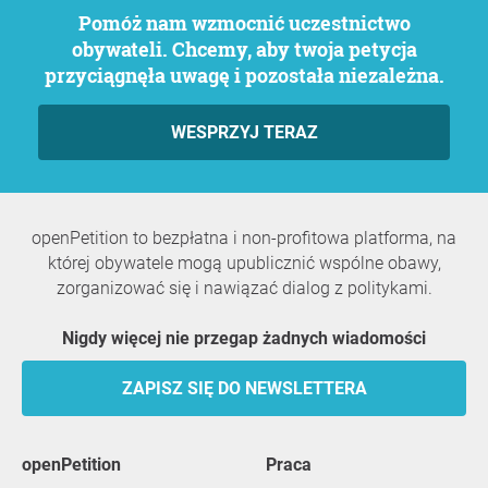
Pomóż nam wzmocnić uczestnictwo
obywateli. Chcemy, aby twoja petycja
przyciągnęła uwagę i pozostała niezależna.
WESPRZYJ TERAZ
openPetition to bezpłatna i non-profitowa platforma, na
której obywatele mogą upublicznić wspólne obawy,
zorganizować się i nawiązać dialog z politykami.
Nigdy więcej nie przegap żadnych wiadomości
ZAPISZ SIĘ DO NEWSLETTERA
openPetition
praca