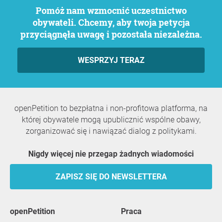
Pomóż nam wzmocnić uczestnictwo
obywateli. Chcemy, aby twoja petycja
przyciągnęła uwagę i pozostała niezależna.
WESPRZYJ TERAZ
openPetition to bezpłatna i non-profitowa platforma, na
której obywatele mogą upublicznić wspólne obawy,
zorganizować się i nawiązać dialog z politykami.
Nigdy więcej nie przegap żadnych wiadomości
ZAPISZ SIĘ DO NEWSLETTERA
openPetition
praca