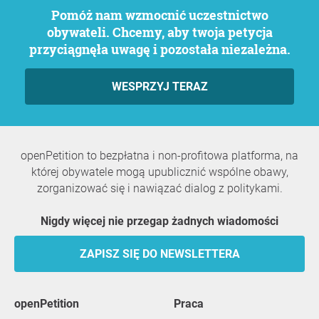
Pomóż nam wzmocnić uczestnictwo
obywateli. Chcemy, aby twoja petycja
przyciągnęła uwagę i pozostała niezależna.
WESPRZYJ TERAZ
openPetition to bezpłatna i non-profitowa platforma, na
której obywatele mogą upublicznić wspólne obawy,
zorganizować się i nawiązać dialog z politykami.
Nigdy więcej nie przegap żadnych wiadomości
ZAPISZ SIĘ DO NEWSLETTERA
openPetition
praca