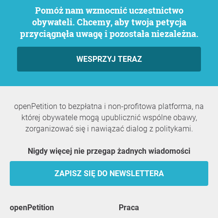
Pomóż nam wzmocnić uczestnictwo
obywateli. Chcemy, aby twoja petycja
przyciągnęła uwagę i pozostała niezależna.
WESPRZYJ TERAZ
openPetition to bezpłatna i non-profitowa platforma, na
której obywatele mogą upublicznić wspólne obawy,
zorganizować się i nawiązać dialog z politykami.
Nigdy więcej nie przegap żadnych wiadomości
ZAPISZ SIĘ DO NEWSLETTERA
openPetition
praca