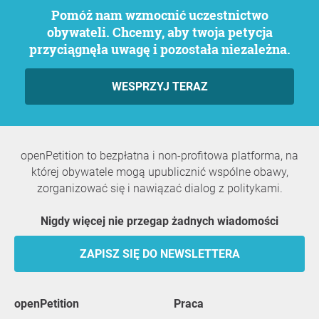
Pomóż nam wzmocnić uczestnictwo
obywateli. Chcemy, aby twoja petycja
przyciągnęła uwagę i pozostała niezależna.
WESPRZYJ TERAZ
openPetition to bezpłatna i non-profitowa platforma, na
której obywatele mogą upublicznić wspólne obawy,
zorganizować się i nawiązać dialog z politykami.
Nigdy więcej nie przegap żadnych wiadomości
ZAPISZ SIĘ DO NEWSLETTERA
openPetition
praca