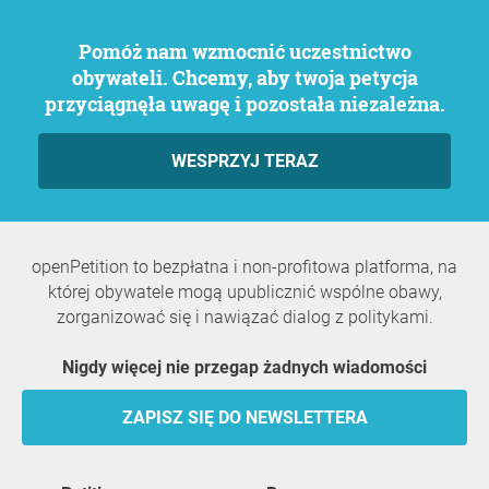
Pomóż nam wzmocnić uczestnictwo
obywateli. Chcemy, aby twoja petycja
przyciągnęła uwagę i pozostała niezależna.
WESPRZYJ TERAZ
openPetition to bezpłatna i non-profitowa platforma, na
której obywatele mogą upublicznić wspólne obawy,
zorganizować się i nawiązać dialog z politykami.
Nigdy więcej nie przegap żadnych wiadomości
ZAPISZ SIĘ DO NEWSLETTERA