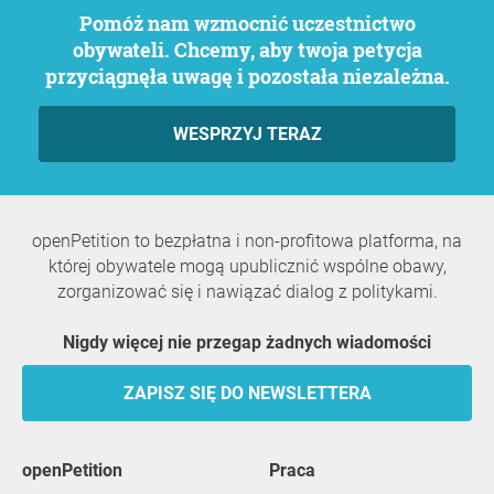
Pomóż nam wzmocnić uczestnictwo
obywateli. Chcemy, aby twoja petycja
przyciągnęła uwagę i pozostała niezależna.
WESPRZYJ TERAZ
openPetition to bezpłatna i non-profitowa platforma, na
której obywatele mogą upublicznić wspólne obawy,
zorganizować się i nawiązać dialog z politykami.
Nigdy więcej nie przegap żadnych wiadomości
ZAPISZ SIĘ DO NEWSLETTERA
openPetition
praca