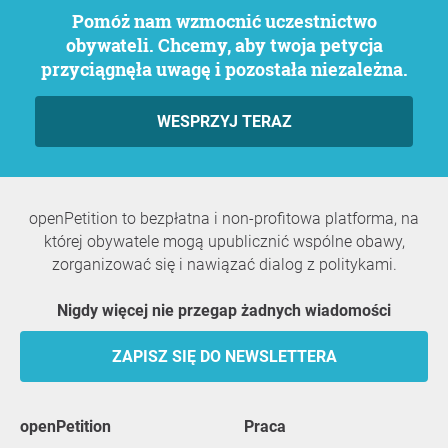
Pomóż nam wzmocnić uczestnictwo
obywateli. Chcemy, aby twoja petycja
przyciągnęła uwagę i pozostała niezależna.
WESPRZYJ TERAZ
openPetition to bezpłatna i non-profitowa platforma, na
której obywatele mogą upublicznić wspólne obawy,
zorganizować się i nawiązać dialog z politykami.
Nigdy więcej nie przegap żadnych wiadomości
ZAPISZ SIĘ DO NEWSLETTERA
openPetition
praca