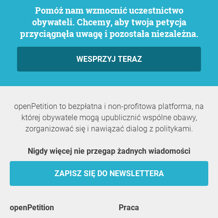
Pomóż nam wzmocnić uczestnictwo
obywateli. Chcemy, aby twoja petycja
przyciągnęła uwagę i pozostała niezależna.
WESPRZYJ TERAZ
openPetition to bezpłatna i non-profitowa platforma, na
której obywatele mogą upublicznić wspólne obawy,
zorganizować się i nawiązać dialog z politykami.
Nigdy więcej nie przegap żadnych wiadomości
ZAPISZ SIĘ DO NEWSLETTERA
openPetition
praca