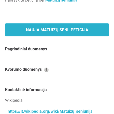
Parašykite peticiją dėl
Matuizų seniūnija
NAUJA MATUIZŲ SENI. PETICIJA
Pagrindiniai duomenys
kvorumo duomenys
kontaktinė informacija
Wikipedia
https://lt.wikipedia.org/wiki/Matuizų_seniūnija