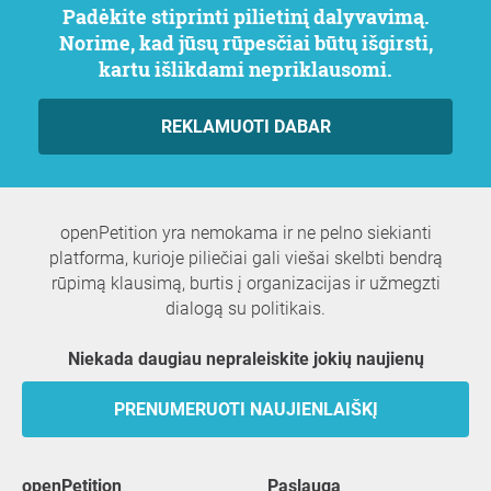
Padėkite stiprinti pilietinį dalyvavimą.
Norime, kad jūsų rūpesčiai būtų išgirsti,
kartu išlikdami nepriklausomi.
REKLAMUOTI DABAR
openPetition yra nemokama ir ne pelno siekianti
platforma, kurioje piliečiai gali viešai skelbti bendrą
rūpimą klausimą, burtis į organizacijas ir užmegzti
dialogą su politikais.
Niekada daugiau nepraleiskite jokių naujienų
PRENUMERUOTI NAUJIENLAIŠKĮ
openPetition
paslauga