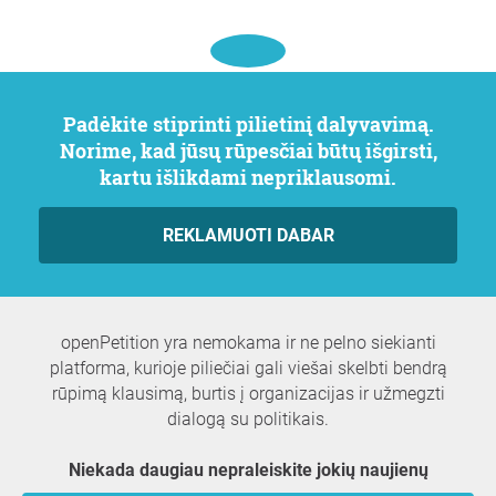
Padėkite stiprinti pilietinį dalyvavimą.
Norime, kad jūsų rūpesčiai būtų išgirsti,
kartu išlikdami nepriklausomi.
REKLAMUOTI DABAR
openPetition yra nemokama ir ne pelno siekianti
platforma, kurioje piliečiai gali viešai skelbti bendrą
rūpimą klausimą, burtis į organizacijas ir užmegzti
dialogą su politikais.
Niekada daugiau nepraleiskite jokių naujienų