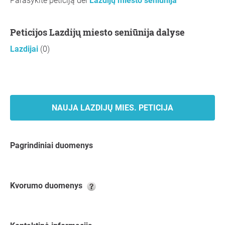
Parašykite peticiją dėl
Lazdijų miesto seniūnija
Peticijos Lazdijų miesto seniūnija dalyse
Lazdijai
(0)
NAUJA LAZDIJŲ MIES. PETICIJA
Pagrindiniai duomenys
kvorumo duomenys