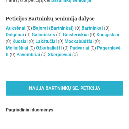
Parašykite peticiją dėl
Bartninkų seniūnija
Peticijos Bartninkų seniūnija dalyse
Auksėnai
(0)
Bajorai (Bartninkai)
(0)
Bartninkai
(0)
Dalgėnai
(0)
Galioriškės
(0)
Geisteriškiai
(0)
Kunigiškiai
(0)
Kuosiai
(0)
Lakštučiai
(0)
Mockabūdžiai
(0)
Moliniškiai
(0)
Ožkabaliai II
(0)
Padvariai
(0)
Pagerniavė
II
(0)
Pavembriai
(0)
Skerpieviai
(0)
NAUJA BARTNINKŲ SE. PETICIJA
Pagrindiniai duomenys