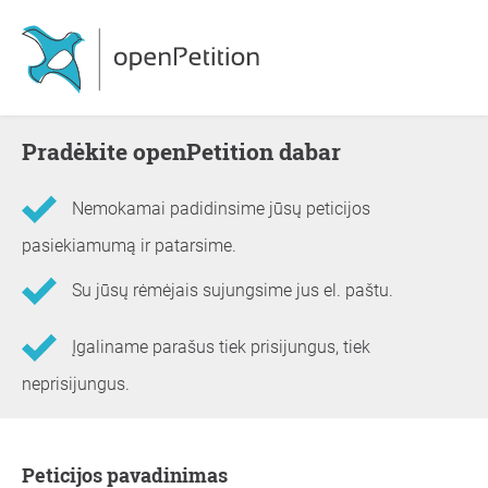
Pradėkite openPetition dabar
Nemokamai padidinsime jūsų peticijos
pasiekiamumą ir patarsime.
Su jūsų rėmėjais sujungsime jus el. paštu.
Įgaliname parašus tiek prisijungus, tiek
neprisijungus.
Informacija apie peticiją
Peticijos pavadinimas