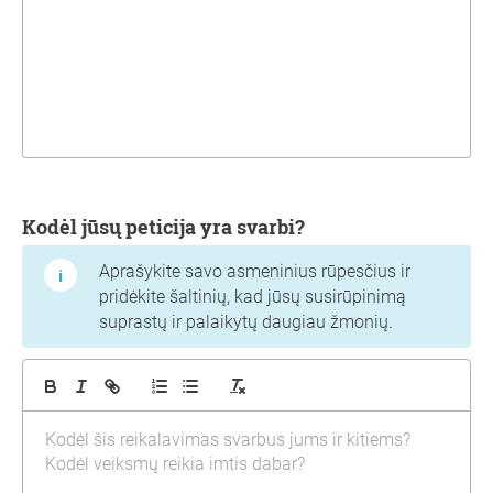
Kodėl jūsų peticija yra svarbi?
Aprašykite savo asmeninius rūpesčius ir
pridėkite šaltinių, kad jūsų susirūpinimą
suprastų ir palaikytų daugiau žmonių.