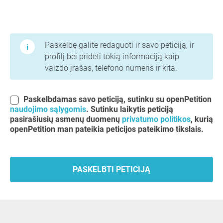
Naudojimo sąlygos ir privatumo politika
Paskelbę galite redaguoti ir savo peticiją, ir
profilį bei pridėti tokią informaciją kaip
vaizdo įrašas, telefono numeris ir kita.
Paskelbdamas savo peticiją, sutinku su openPetition
naudojimo sąlygomis
. Sutinku laikytis peticiją
pasirašiusių asmenų duomenų
privatumo politikos
, kurią
openPetition man pateikia peticijos pateikimo tikslais.
PASKELBTI PETICIJĄ