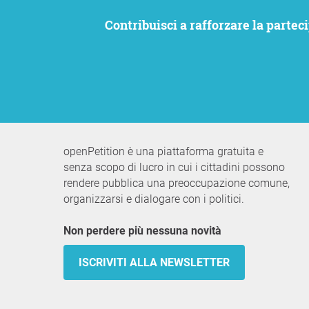
Contribuisci a rafforzare la partecipazione civica. Vogliamo che le tue istanze siano ascoltate e allo stesso tempo rimanere
openPetition è una piattaforma gratuita e
senza scopo di lucro in cui i cittadini possono
rendere pubblica una preoccupazione comune,
organizzarsi e dialogare con i politici.
Non perdere più nessuna novità
ISCRIVITI ALLA NEWSLETTER