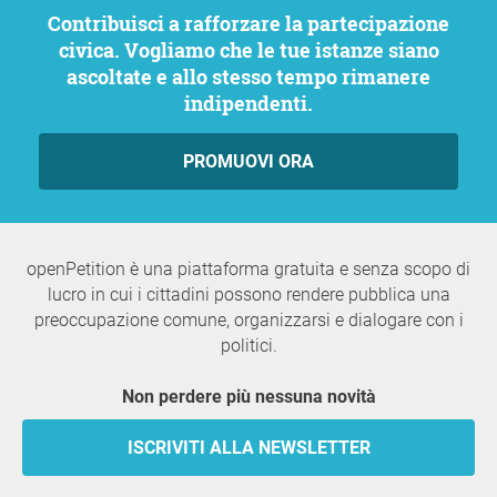
Contribuisci a rafforzare la partecipazione
civica. Vogliamo che le tue istanze siano
ascoltate e allo stesso tempo rimanere
indipendenti.
PROMUOVI ORA
openPetition è una piattaforma gratuita e senza scopo di
lucro in cui i cittadini possono rendere pubblica una
preoccupazione comune, organizzarsi e dialogare con i
politici.
Non perdere più nessuna novità
ISCRIVITI ALLA NEWSLETTER