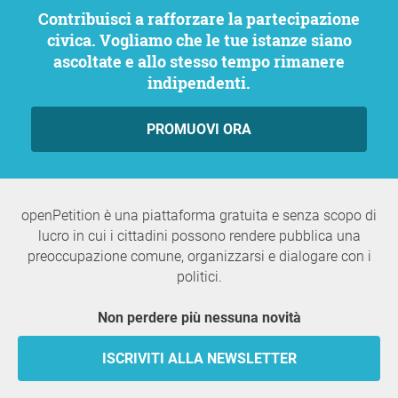
Contribuisci a rafforzare la partecipazione
civica. Vogliamo che le tue istanze siano
ascoltate e allo stesso tempo rimanere
indipendenti.
PROMUOVI ORA
openPetition è una piattaforma gratuita e senza scopo di
lucro in cui i cittadini possono rendere pubblica una
preoccupazione comune, organizzarsi e dialogare con i
politici.
Non perdere più nessuna novità
ISCRIVITI ALLA NEWSLETTER