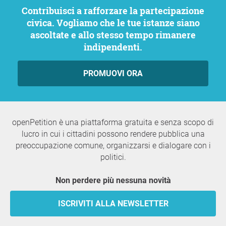
Contribuisci a rafforzare la partecipazione
civica. Vogliamo che le tue istanze siano
ascoltate e allo stesso tempo rimanere
indipendenti.
PROMUOVI ORA
openPetition è una piattaforma gratuita e senza scopo di
lucro in cui i cittadini possono rendere pubblica una
preoccupazione comune, organizzarsi e dialogare con i
politici.
Non perdere più nessuna novità
ISCRIVITI ALLA NEWSLETTER