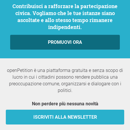
Contribuisci a rafforzare la partecipazione
civica. Vogliamo che le tue istanze siano
ascoltate e allo stesso tempo rimanere
indipendenti.
PROMUOVI ORA
openPetition è una piattaforma gratuita e senza scopo di
lucro in cui i cittadini possono rendere pubblica una
preoccupazione comune, organizzarsi e dialogare con i
politici.
Non perdere più nessuna novità
ISCRIVITI ALLA NEWSLETTER