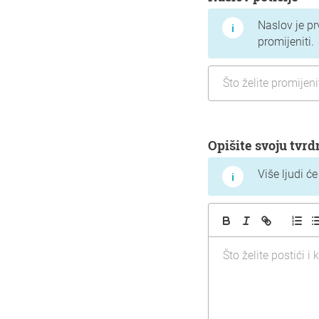
Naslov je prv
promijeniti.
Opišite svoju tvrd
Više ljudi ć