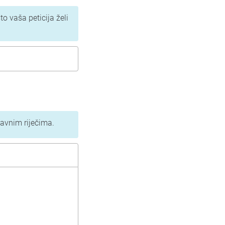
to vaša peticija želi
tavnim riječima.