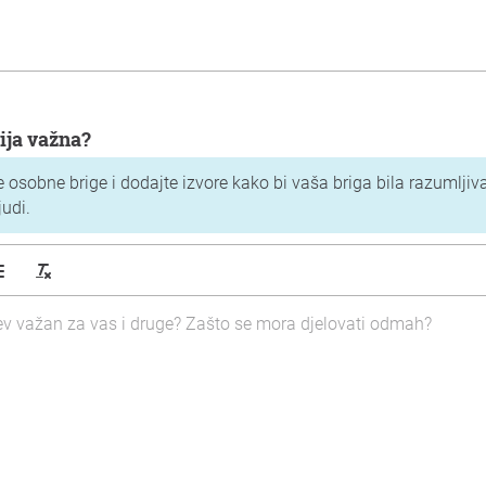
cija važna?
e osobne brige i dodajte izvore kako bi vaša briga bila razumljiv
judi.