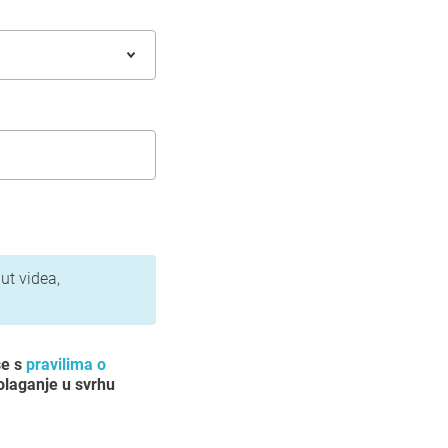
ut videa,
se s
pravilima o
olaganje u svrhu