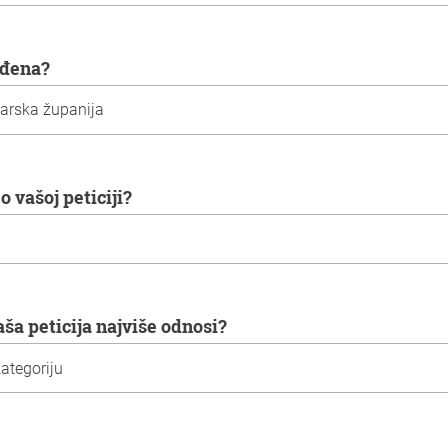
gođena?
o vašoj peticiji?
aša peticija najviše odnosi?