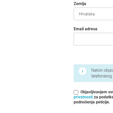
Zemlja
Email adresa
Uvjeti korištenja i Pra
Nakon objave
telefonskog 
Objavljivanjem sv
privatnosti
za podatke 
podnošenja peticije.