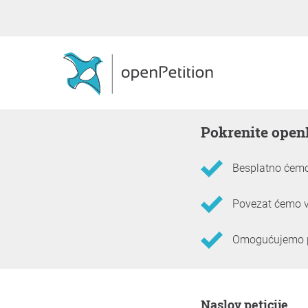
Pokrenite open
Besplatno ćemo 
Povezat ćemo v
Omogućujemo pot
Informacije o peticiji
Naslov peticije