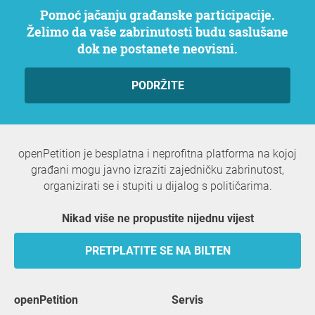
Pomoć jačanju građanske participacije.
Želimo da vaše zabrinutosti budu saslušane
dok ne postanete neovisni.
PODRŽITE
openPetition je besplatna i neprofitna platforma na kojoj
građani mogu javno izraziti zajedničku zabrinutost,
organizirati se i stupiti u dijalog s političarima.
Nikad više ne propustite nijednu vijest
PRETPLATITE SE NA BILTEN
openPetition
servis