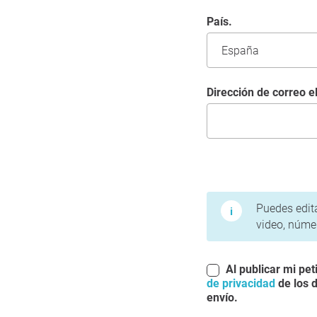
País.
Dirección de correo e
Condiciones de uso y 
Puedes edita
video, númer
Al publicar mi pet
de privacidad
de los d
envío.