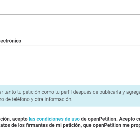
lectrónico
política de privacidad
r tanto tu petición como tu perfil después de publicarla y agre
o de teléfono y otra información.
ición, acepto
las condiciones de uso
de openPetition. Acepto c
atos de los firmantes de mi petición, que openPetition me pro