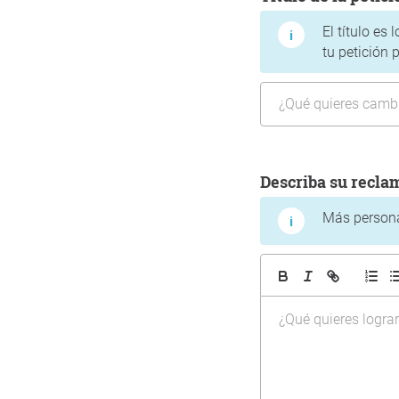
El título es
tu petición 
Describa su recla
Más personas