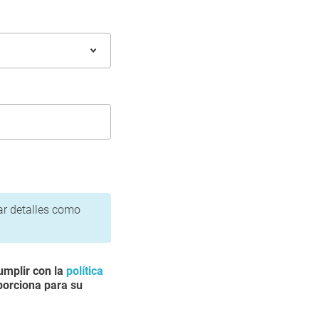
gar detalles como
umplir con la
política
porciona para su