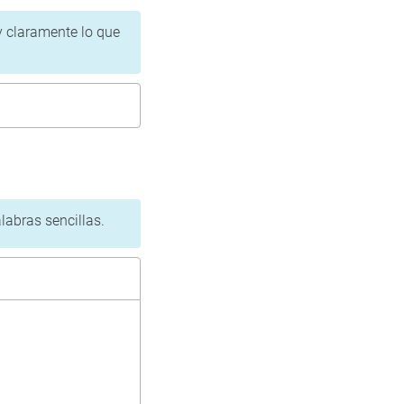
 y claramente lo que
labras sencillas.