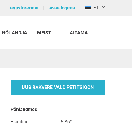
registreerima
sisse logima
ET
NÕUANDJA
MEIST
AITAMA
UUS RAKVERE VALD PETITSIOON
põhiandmed
Elanikud
5 859