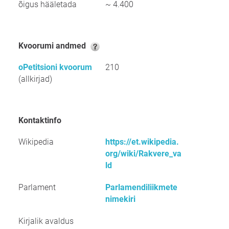
õigus hääletada
~ 4.400
kvoorumi andmed
oPetitsioni kvoorum
210
(allkirjad)
kontaktinfo
Wikipedia
https://et.wikipedia.
org/wiki/Rakvere_va
ld
Parlament
Parlamendiliikmete
nimekiri
Kirjalik avaldus