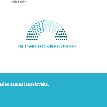
aadressile
Parlamendisaadikud Rakvere vald
ädes samas iseseisvaks.