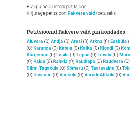
Praegu pole ühtegi petitsiooni.
Kirjutage petitsioon
Rakvere vald
toetuseks
Petitsioonid Rakvere vald piirkondades
Aluvere
(0)
Andja
(0)
Aresi
(0)
Arkna
(0)
Eesküla
(
(0)
Karunga
(0)
Katela
(0)
Katku
(0)
Kloodi
(0)
Koh
Kõrgemäe
(0)
Lasila
(0)
Lepna
(0)
Levala
(0)
Mur
(0)
Päide
(0)
Rahkla
(0)
Raudlepa
(0)
Raudvere
(0)
Sämi-Tagaküla
(0)
Sõmeru
(0)
Taaravainu
(0)
Tob
(0)
Ussimäe
(0)
Vaeküla
(0)
Varudi-Altküla
(0)
Var