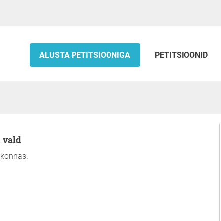
ALUSTA PETITSIOONIGA
PETITSIOONID
e vald
irkonnas.