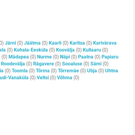
0)
Järni
(0)
Jäätma
(0)
Kaarli
(0)
Karitsa
(0)
Karivärava
ala
(0)
Kohala-Eesküla
(0)
Koovälja
(0)
Kullaaru
(0)
u
(0)
Mädapea
(0)
Nurme
(0)
Näpi
(0)
Paatna
(0)
Papiaru
Roodevälja
(0)
Rägavere
(0)
Sooaluse
(0)
Sämi
(0)
ia
(0)
Toomla
(0)
Tõrma
(0)
Tõrremäe
(0)
Ubja
(0)
Uhtna
udi-Vanaküla
(0)
Veltsi
(0)
Võhma
(0)