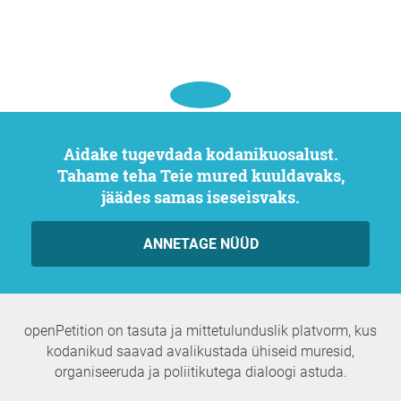
Aidake tugevdada kodanikuosalust.
Tahame teha Teie mured kuuldavaks,
jäädes samas iseseisvaks.
ANNETAGE NÜÜD
openPetition on tasuta ja mittetulunduslik platvorm, kus
kodanikud saavad avalikustada ühiseid muresid,
organiseeruda ja poliitikutega dialoogi astuda.