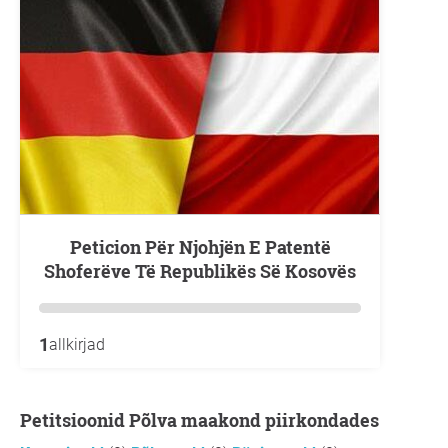
Peticion Për Njohjën E Patentë
Shoferëve Të Republikës Së Kosovës
1
allkirjad
Petitsioonid Põlva maakond piirkondades