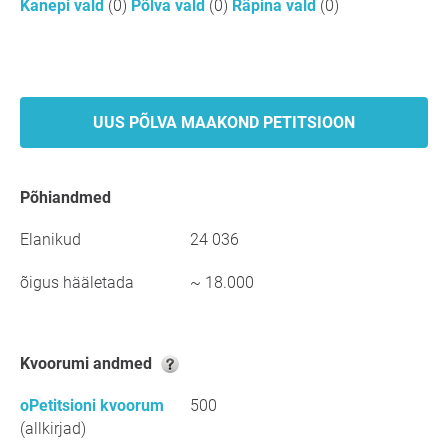
Kanepi vald
(0)
Põlva vald
(0)
Räpina vald
(0)
UUS PÕLVA MAAKOND PETITSIOON
põhiandmed
Elanikud
24 036
õigus hääletada
~ 18.000
kvoorumi andmed
oPetitsioni kvoorum
500
(allkirjad)