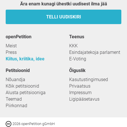
Ära enam kunagi ühestki uudisest ilma jää
TELLI UUDISKIRI
openPetition
teenus
Meist
KKK
Press
Esindajatekoja parlament
Kiitus, kriitika, idee
E-Voting
Petitsioonid
Õiguslik
Nõuandja
Kasutustingimused
Kõik petitsioonid
Privaatsus
Alusta petitsiooniga
Impressum
Teemad
Ligipääsetavus
Piirkonnad
2026 openPetition gGmbH