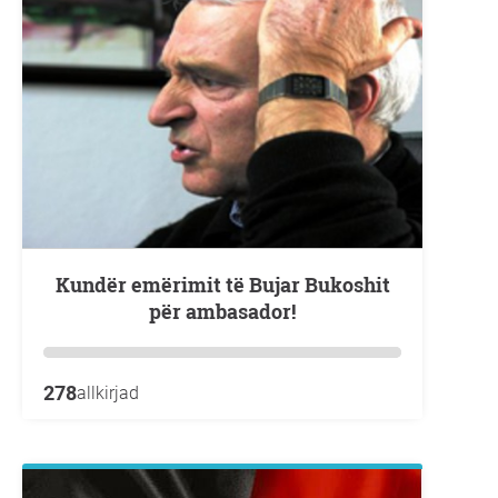
Kundër emërimit të Bujar Bukoshit
për ambasador!
278
allkirjad