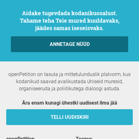
Aidake tugevdada kodanikuosalust.
Tahame teha Teie mured kuuldavaks,
jäädes samas iseseisvaks.
ANNETAGE NÜÜD
openPetition on tasuta ja mittetulunduslik platvorm, kus
kodanikud saavad avalikustada ühiseid muresid,
organiseeruda ja poliitikutega dialoogi astuda.
Ära enam kunagi ühestki uudisest ilma jää
TELLI UUDISKIRI
openPetition
teenus