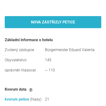
NOVA ZÁSTŘIZLY PETICE
základní informace o hotelu
Zvolený zástupce
Bürgermeister Eduard Valenta
Obyvatelstvo
145
oprávněn hlasovat
~ 110
kvorum data
kvorum petice
(hlasy)
21