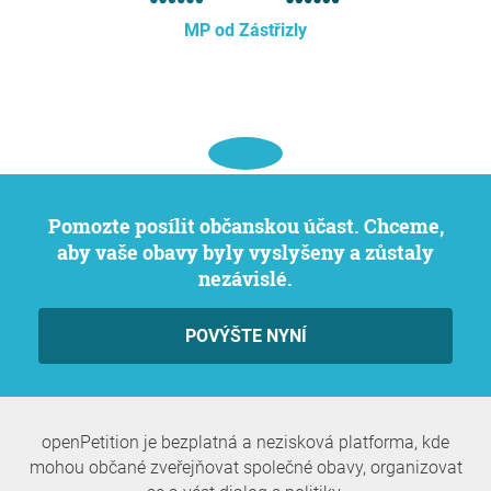
MP od Zástřizly
Pomozte posílit občanskou účast. Chceme,
aby vaše obavy byly vyslyšeny a zůstaly
nezávislé.
POVÝŠTE NYNÍ
openPetition je bezplatná a nezisková platforma, kde
mohou občané zveřejňovat společné obavy, organizovat