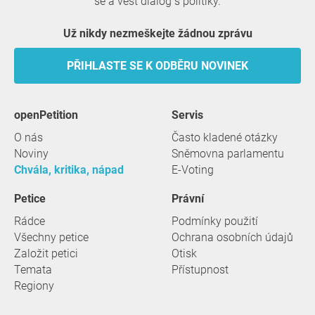
se a vést dialog s politiky.
Už nikdy nezmeškejte žádnou zprávu
PŘIHLASTE SE K ODBĚRU NOVINEK
openPetition
servis
O nás
Často kladené otázky
Noviny
Sněmovna parlamentu
Chvála, kritika, nápad
E-Voting
Petice
Právní
Rádce
Podmínky použití
Všechny petice
Ochrana osobních údajů
Založit petici
Otisk
Temata
Přístupnost
Regiony