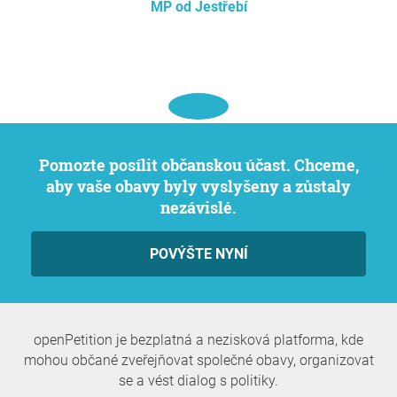
MP od Jestřebí
Pomozte posílit občanskou účast. Chceme,
aby vaše obavy byly vyslyšeny a zůstaly
nezávislé.
POVÝŠTE NYNÍ
openPetition je bezplatná a nezisková platforma, kde
mohou občané zveřejňovat společné obavy, organizovat
se a vést dialog s politiky.