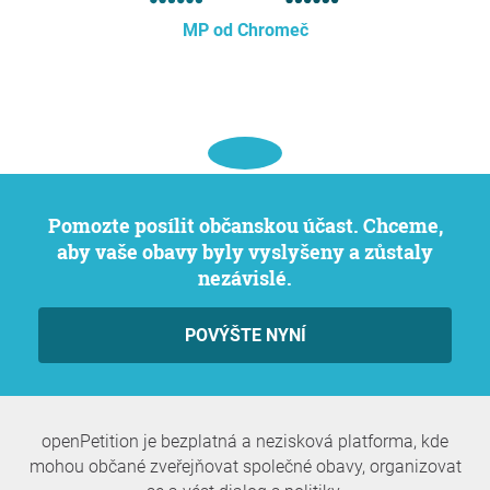
MP od Chromeč
Pomozte posílit občanskou účast. Chceme,
aby vaše obavy byly vyslyšeny a zůstaly
nezávislé.
POVÝŠTE NYNÍ
openPetition je bezplatná a nezisková platforma, kde
mohou občané zveřejňovat společné obavy, organizovat