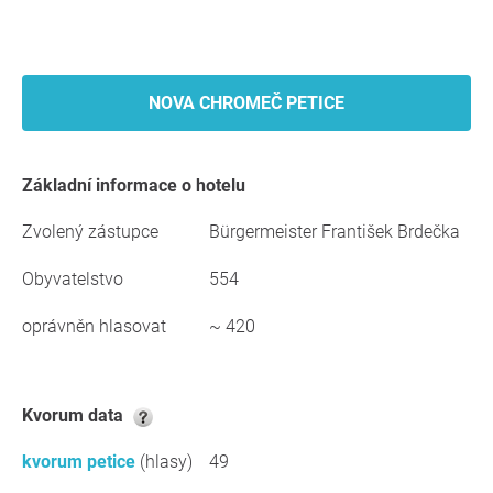
NOVA CHROMEČ PETICE
základní informace o hotelu
Zvolený zástupce
Bürgermeister František Brdečka
Obyvatelstvo
554
oprávněn hlasovat
~ 420
kvorum data
kvorum petice
(hlasy)
49