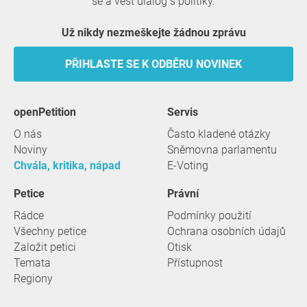
se a vést dialog s politiky.
Už nikdy nezmeškejte žádnou zprávu
PŘIHLASTE SE K ODBĚRU NOVINEK
openPetition
servis
O nás
Často kladené otázky
Noviny
Sněmovna parlamentu
Chvála, kritika, nápad
E-Voting
Petice
Právní
Rádce
Podmínky použití
Všechny petice
Ochrana osobních údajů
Založit petici
Otisk
Temata
Přístupnost
Regiony