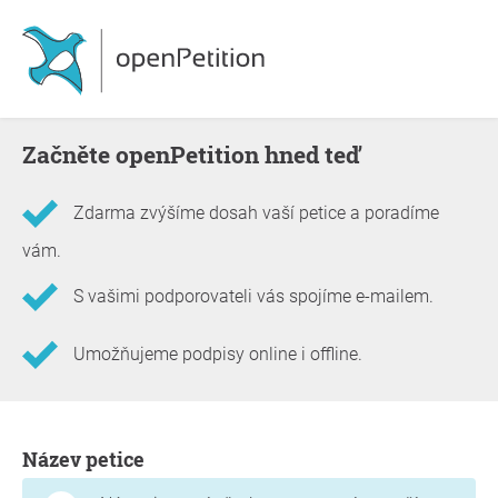
Začněte openPetition hned teď
Zdarma zvýšíme dosah vaší petice a poradíme
vám.
S vašimi podporovateli vás spojíme e-mailem.
Umožňujeme podpisy online i offline.
Informace o petici
Název petice