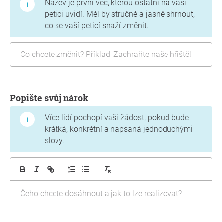
Název je první věc, kterou ostatní na vaší
petici uvidí. Měl by stručně a jasně shrnout,
co se vaší peticí snaží změnit.
Popište svůj nárok
Více lidí pochopí vaši žádost, pokud bude
krátká, konkrétní a napsaná jednoduchými
slovy.