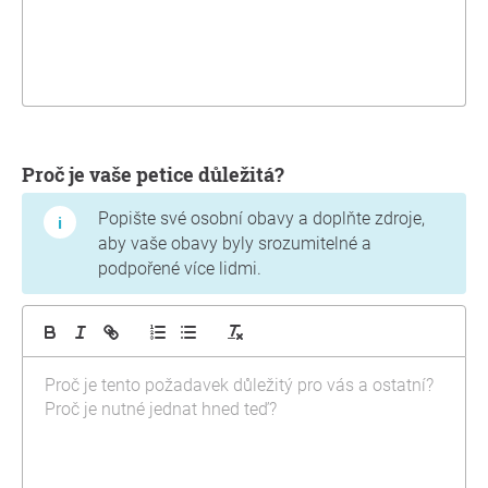
Proč je vaše petice důležitá?
Popište své osobní obavy a doplňte zdroje,
aby vaše obavy byly srozumitelné a
podpořené více lidmi.