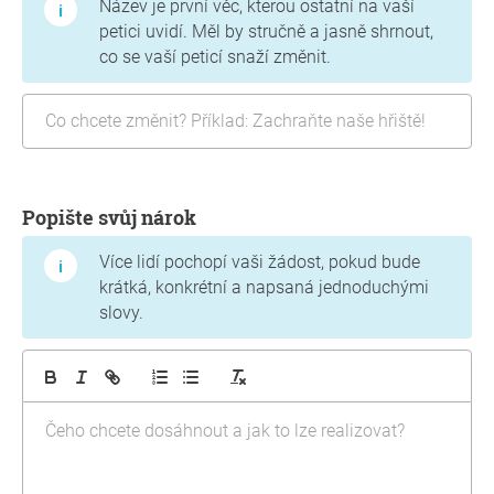
Název je první věc, kterou ostatní na vaší
petici uvidí. Měl by stručně a jasně shrnout,
co se vaší peticí snaží změnit.
Popište svůj nárok
Více lidí pochopí vaši žádost, pokud bude
krátká, konkrétní a napsaná jednoduchými
slovy.