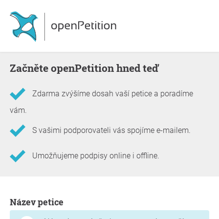
Začněte openPetition hned teď
Zdarma zvýšíme dosah vaší petice a poradíme
vám.
S vašimi podporovateli vás spojíme e-mailem.
Umožňujeme podpisy online i offline.
Informace o petici
Název petice