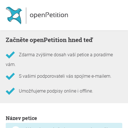
Začněte openPetition hned teď
Zdarma zvýšíme dosah vaší petice a poradíme
vám.
S vašimi podporovateli vás spojíme e-mailem.
Umožňujeme podpisy online i offline.
Informace o petici
Název petice