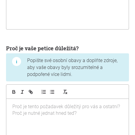
Proč je vaše petice důležitá?
Popište své osobní obavy a doplňte zdroje,
aby vaše obavy byly srozumitelné a
podpořené více lidmi.