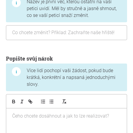
Název je první věc, kterou ostatní na vaší
petici uvidí. Měl by stručně a jasně shrnout,
co se vaší peticí snaží změnit.
Popište svůj nárok
Více lidí pochopí vaši žádost, pokud bude
krátká, konkrétní a napsaná jednoduchými
slovy.