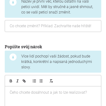
Název je první věc, kterou ostatní na vaší
petici uvidí. Měl by stručně a jasně shrnout,
co se vaší peticí snaží změnit.
Popište svůj nárok
Více lidí pochopí vaši žádost, pokud bude
krátká, konkrétní a napsaná jednoduchými
slovy.