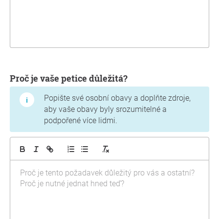
Proč je vaše petice důležitá?
Popište své osobní obavy a doplňte zdroje,
aby vaše obavy byly srozumitelné a
podpořené více lidmi.