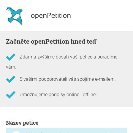
Začněte openPetition hned teď
Zdarma zvýšíme dosah vaší petice a poradíme
vám.
S vašimi podporovateli vás spojíme e-mailem.
Umožňujeme podpisy online i offline.
Informace o petici
Název petice